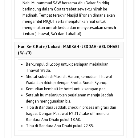
Nabi Muhammad SAW bersama Abu Bakar Shiddiq
berlindung dalam Goa tersebut sewaktu hijrah ke
Madinah. Tempat terakhir Masjid Ji’ronah dimana akan
mengambil MIQOT serta menjatuhkan niat untuk
mengerjakan umroh kedua dan menyelesaikan
umroh
kedua
(Thawaf, Sa’i dan Tahallul)
Hari Ke-8, Rute / Lokasi : MAKKAH - JEDDAH - ABU DHABI
(B/L/D)
Berkumpul di Lobby, untuk persiapan melakukan
Thawaf Wada.
Sholat subuh di Masjidil Haram, kemudian Thawaf
Wada dan ditutup dengan Sholat Sunah Syuruq.
Kemudian kembali ke hotel untuk sarapan pagi.
Setelah itu melanjutkan perjalanan menuju Jeddah
dengan menggunakan bis.
Tiba di Bandara Jeddah, check in proses imigrasi dan
bagasi. Dengan Pesawat EY 312 take off menuju
Bandara Abu Dhabi pukul 18.50.
Tiba di Bandara Abu Dhabi pukul 22.35.