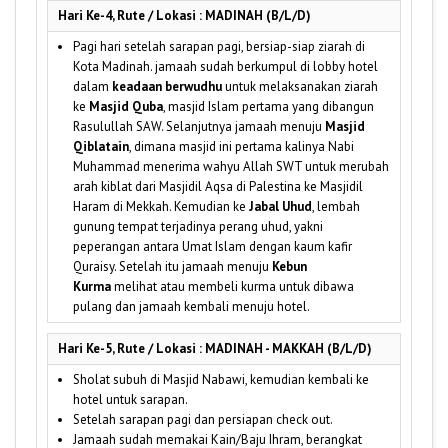
Hari Ke-4, Rute / Lokasi : MADINAH (B/L/D)
Pagi hari setelah sarapan pagi, bersiap-siap ziarah di
Kota Madinah. jamaah sudah berkumpul di lobby hotel
dalam
keadaan berwudhu
untuk melaksanakan ziarah
ke
Masjid Quba
, masjid Islam pertama yang dibangun
Rasulullah SAW. Selanjutnya jamaah menuju
Masjid
Qiblatain
, dimana masjid ini pertama kalinya Nabi
Muhammad menerima wahyu Allah SWT untuk merubah
arah kiblat dari Masjidil Aqsa di Palestina ke Masjidil
Haram di Mekkah. Kemudian ke
Jabal Uhud
, lembah
gunung tempat terjadinya perang uhud, yakni
peperangan antara Umat Islam dengan kaum kafir
Quraisy. Setelah itu jamaah menuju
Kebun
Kurma
melihat atau membeli kurma untuk dibawa
pulang dan jamaah kembali menuju hotel.
Hari Ke-5, Rute / Lokasi : MADINAH - MAKKAH (B/L/D)
Sholat subuh di Masjid Nabawi, kemudian kembali ke
hotel untuk sarapan.
Setelah sarapan pagi dan persiapan check out.
Jamaah sudah memakai Kain/Baju Ihram, berangkat