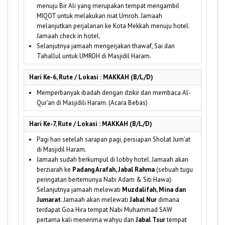
menuju Bir Ali yang merupakan tempat mengambil
MIQOT untuk melakukan niat Umroh. Jamaah
melanjutkan perjalanan ke Kota Mekkah menuju hotel.
Jamaah check in hotel.
Selanjutnya jamaah mengerjakan thawaf, Sai dan
Tahallul untuk UMROH di Masjidil Haram.
Hari Ke-6, Rute / Lokasi : MAKKAH (B/L/D)
Memperbanyak ibadah dengan dzikir dan membaca Al-
Qur’an di Masjidili Haram. (Acara Bebas)
Hari Ke-7, Rute / Lokasi : MAKKAH (B/L/D)
Pagi hari setelah sarapan pagi, persiapan Sholat Jum'at
di Masjidil Haram.
Jamaah sudah berkumpul di lobby hotel. Jamaah akan
berziarah ke
Padang Arafah, Jabal Rahma
(sebuah tugu
peringatan bertemunya Nabi Adam & Siti Hawa).
Selanjutnya jamaah melewati
Muzdalifah, Mina dan
Jumarat
. Jamaah akan melewati
Jabal Nur
dimana
terdapat Goa Hira tempat Nabi Muhammad SAW
pertama kali menerima wahyu dan
Jabal Tsur
tempat