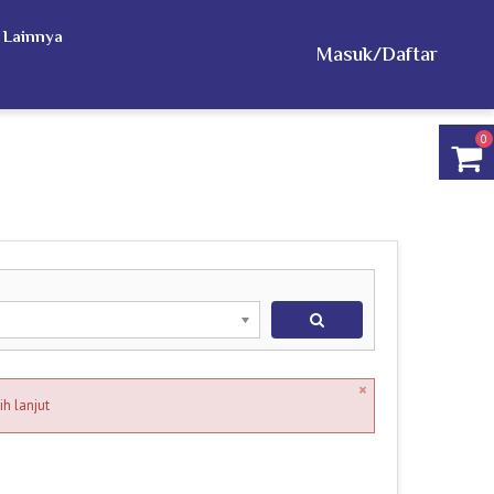
 Lainnya
Masuk/Daftar
0
×
h lanjut