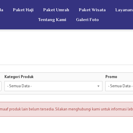
da
Paket Haji
Paket Umrah
Paket Wisata
Layanan
Tentang Kami
Galeri Foto
Kategori Produk
Promo
- Semua Data -
- Semua Data -
aaf produk lain belum tersedia. Silakan menghubungi kami untuk informasi lebi