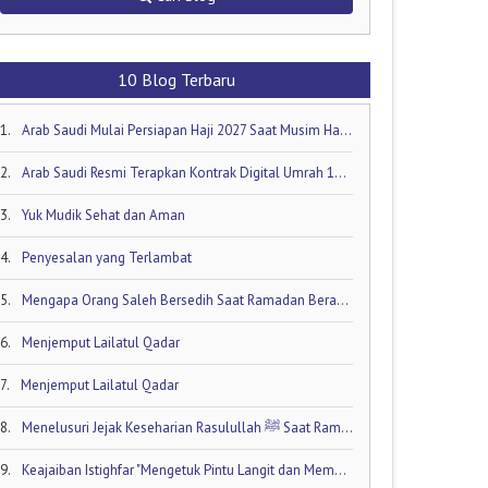
10 Blog Terbaru
1.
Arab Saudi Mulai Persiapan Haji 2027 Saat Musim Haji 2026 Masih Berjalan!
2.
Arab Saudi Resmi Terapkan Kontrak Digital Umrah 1448 H: Visa Dibuka Akhir Mei 2026
3.
Yuk Mudik Sehat dan Aman
4.
Penyesalan yang Terlambat
5.
Mengapa Orang Saleh Bersedih Saat Ramadan Berakhir
6.
Menjemput Lailatul Qadar
7.
Menjemput Lailatul Qadar
8.
Menelusuri Jejak Keseharian Rasulullah ﷺ Saat Ramadan
9.
Keajaiban Istighfar "Mengetuk Pintu Langit dan Membuka Keran Rezeki yang Tersumbat"