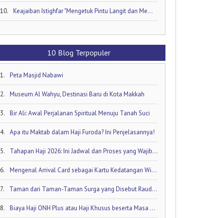
10.
Keajaiban Istighfar "Mengetuk Pintu Langit dan Membuka Keran Rezeki yang Tersumbat"
10 Blog Terpopuler
1.
Peta Masjid Nabawi
2.
Museum Al Wahyu, Destinasi Baru di Kota Makkah
3.
Bir Ali: Awal Perjalanan Spiritual Menuju Tanah Suci
4.
Apa itu Maktab dalam Haji Furoda? Ini Penjelasannya!
5.
Tahapan Haji 2026: Ini Jadwal dan Proses yang Wajib Diketahui oleh Calon Jamaah Haji
6.
Mengenal Arrival Card sebagai Kartu Kedatangan Wisatawan!
7.
Taman dari Taman-Taman Surga yang Disebut Raudhatul Jannah
8.
Biaya Haji ONH Plus atau Haji Khusus beserta Masa Tunggunya: Ini Rinciannya!