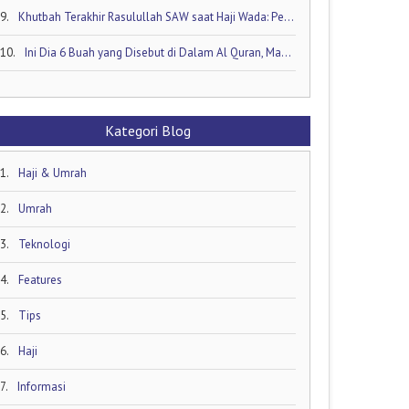
9.
Khutbah Terakhir Rasulullah SAW saat Haji Wada: Pesan Abadi untuk Umat Islam
10.
Ini Dia 6 Buah yang Disebut di Dalam Al Quran, Mana yang Favorit Anda?
Kategori Blog
1.
Haji & Umrah
2.
Umrah
3.
Teknologi
4.
Features
5.
Tips
6.
Haji
7.
Informasi