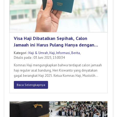
Visa Haji Dibatalkan Sepihak, Calon
Jamaah ini Harus Pulang Hanya dengan
Ihram
Kategori :
Haji & Umrah
,
Haji
,
Informasi
,
Berita
,
Ditulis pada : 03 Juni 2025, 15:00:34
Komnas Haji mengungkapkan bahwa terdapat calon jamaah
haji reguler asal bandung, Heri Kiswanto yang dinyatakan
gagal berangkat Haji 2025. Ketua Komnas Haji, Mustolih
Siradj me
Baca Selengkapnya