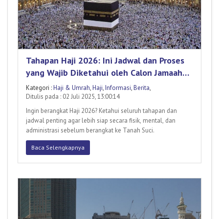
Tahapan Haji 2026: Ini Jadwal dan Proses
yang Wajib Diketahui oleh Calon Jamaah
Haji
Kategori :
Haji & Umrah
,
Haji
,
Informasi
,
Berita
,
Ditulis pada : 02 Juli 2025, 13:00:14
Ingin berangkat Haji 2026? Ketahui seluruh tahapan dan
jadwal penting agar lebih siap secara fisik, mental, dan
administrasi sebelum berangkat ke Tanah Suci.
Baca Selengkapnya