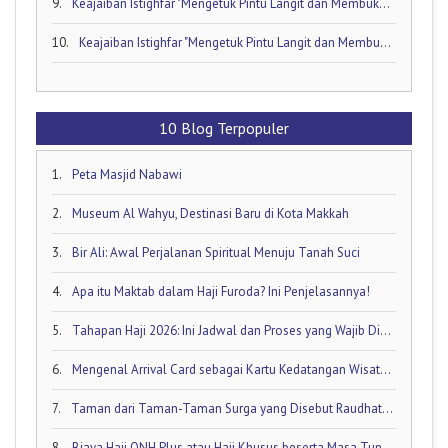
9.
Keajaiban Istighfar "Mengetuk Pintu Langit dan Membuka Keran Rezeki yang Tersumbat"
10.
Keajaiban Istighfar "Mengetuk Pintu Langit dan Membuka Keran Rezeki yang Tersumbat"
10 Blog Terpopuler
1.
Peta Masjid Nabawi
2.
Museum Al Wahyu, Destinasi Baru di Kota Makkah
3.
Bir Ali: Awal Perjalanan Spiritual Menuju Tanah Suci
4.
Apa itu Maktab dalam Haji Furoda? Ini Penjelasannya!
5.
Tahapan Haji 2026: Ini Jadwal dan Proses yang Wajib Diketahui oleh Calon Jamaah Haji
6.
Mengenal Arrival Card sebagai Kartu Kedatangan Wisatawan!
7.
Taman dari Taman-Taman Surga yang Disebut Raudhatul Jannah
8.
Biaya Haji ONH Plus atau Haji Khusus beserta Masa Tunggunya: Ini Rinciannya!