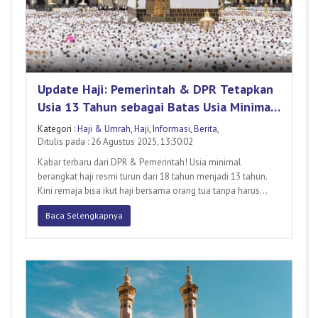
Update Haji: Pemerintah & DPR Tetapkan
Usia 13 Tahun sebagai Batas Usia Minimal
Haji
Kategori :
Haji & Umrah
,
Haji
,
Informasi
,
Berita
,
Ditulis pada : 26 Agustus 2025, 13:30:02
Kabar terbaru dari DPR & Pemerintah! Usia minimal
berangkat haji resmi turun dari 18 tahun menjadi 13 tahun.
Kini remaja bisa ikut haji bersama orang tua tanpa harus
menikah d
Baca Selengkapnya