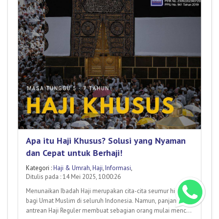
Apa itu Haji Khusus? Solusi yang Nyaman
dan Cepat untuk Berhaji!
Kategori :
Haji & Umrah
,
Haji
,
Informasi
,
Ditulis pada : 14 Mei 2025, 10:00:26
Menunaikan Ibadah Haji merupakan cita-cita seumur hidup
bagi Umat Muslim di seluruh Indonesia. Namun, panjangnya
antrean Haji Reguler membuat sebagian orang mulai mencari