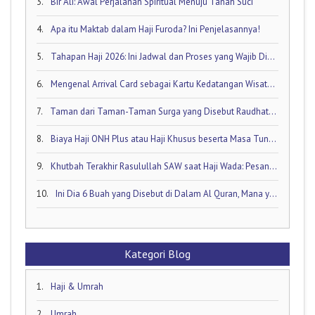
3.
Bir Ali: Awal Perjalanan Spiritual Menuju Tanah Suci
4.
Apa itu Maktab dalam Haji Furoda? Ini Penjelasannya!
5.
Tahapan Haji 2026: Ini Jadwal dan Proses yang Wajib Diketahui oleh Calon Jamaah Haji
6.
Mengenal Arrival Card sebagai Kartu Kedatangan Wisatawan!
7.
Taman dari Taman-Taman Surga yang Disebut Raudhatul Jannah
8.
Biaya Haji ONH Plus atau Haji Khusus beserta Masa Tunggunya: Ini Rinciannya!
9.
Khutbah Terakhir Rasulullah SAW saat Haji Wada: Pesan Abadi untuk Umat Islam
10.
Ini Dia 6 Buah yang Disebut di Dalam Al Quran, Mana yang Favorit Anda?
Kategori Blog
1.
Haji & Umrah
2.
Umrah