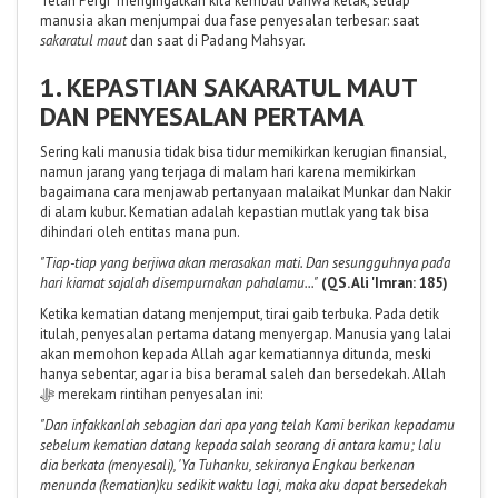
Telah Pergi" mengingatkan kita kembali bahwa kelak, setiap
manusia akan menjumpai dua fase penyesalan terbesar: saat
sakaratul maut
dan saat di Padang Mahsyar.
1. KEPASTIAN SAKARATUL MAUT
DAN PENYESALAN PERTAMA
Sering kali manusia tidak bisa tidur memikirkan kerugian finansial,
namun jarang yang terjaga di malam hari karena memikirkan
bagaimana cara menjawab pertanyaan malaikat Munkar dan Nakir
di alam kubur. Kematian adalah kepastian mutlak yang tak bisa
dihindari oleh entitas mana pun.
"Tiap-tiap yang berjiwa akan merasakan mati. Dan sesungguhnya pada
hari kiamat sajalah disempurnakan pahalamu..."
(QS. Ali 'Imran: 185)
Ketika kematian datang menjemput, tirai gaib terbuka. Pada detik
itulah, penyesalan pertama datang menyergap. Manusia yang lalai
akan memohon kepada Allah agar kematiannya ditunda, meski
hanya sebentar, agar ia bisa beramal saleh dan bersedekah. Allah
ﷻ merekam rintihan penyesalan ini:
"Dan infakkanlah sebagian dari apa yang telah Kami berikan kepadamu
sebelum kematian datang kepada salah seorang di antara kamu; lalu
dia berkata (menyesali), 'Ya Tuhanku, sekiranya Engkau berkenan
menunda (kematian)ku sedikit waktu lagi, maka aku dapat bersedekah