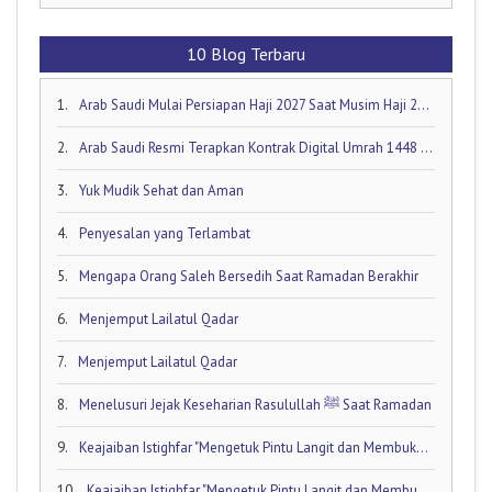
10 Blog Terbaru
1.
Arab Saudi Mulai Persiapan Haji 2027 Saat Musim Haji 2026 Masih Berjalan!
2.
Arab Saudi Resmi Terapkan Kontrak Digital Umrah 1448 H: Visa Dibuka Akhir Mei 2026
3.
Yuk Mudik Sehat dan Aman
4.
Penyesalan yang Terlambat
5.
Mengapa Orang Saleh Bersedih Saat Ramadan Berakhir
6.
Menjemput Lailatul Qadar
7.
Menjemput Lailatul Qadar
8.
Menelusuri Jejak Keseharian Rasulullah ﷺ Saat Ramadan
9.
Keajaiban Istighfar "Mengetuk Pintu Langit dan Membuka Keran Rezeki yang Tersumbat"
10.
Keajaiban Istighfar "Mengetuk Pintu Langit dan Membuka Keran Rezeki yang Tersumbat"