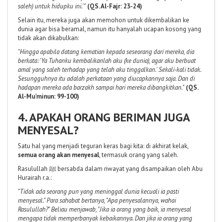
saleh) untuk hidupku ini.'"
(QS. Al-Fajr: 23-24)
Selain itu, mereka juga akan memohon untuk dikembalikan ke
dunia agar bisa beramal, namun itu hanyalah ucapan kosong yang
tidak akan dikabulkan:
"Hingga apabila datang kematian kepada seseorang dari mereka, dia
berkata: 'Ya Tuhanku kembalikanlah aku (ke dunia), agar aku berbuat
amal yang saleh terhadap yang telah aku tinggalkan.' Sekali-kali tidak.
Sesungguhnya itu adalah perkataan yang diucapkannya saja. Dan di
hadapan mereka ada barzakh sampai hari mereka dibangkitkan."
(QS.
Al-Mu'minun: 99-100)
4. APAKAH ORANG BERIMAN JUGA
MENYESAL?
Satu hal yang menjadi teguran keras bagi kita: di akhirat kelak,
semua orang akan menyesal
, termasuk orang yang saleh.
Rasulullah ﷺ bersabda dalam riwayat yang disampaikan oleh Abu
Hurairah r.a.:
"Tidak ada seorang pun yang meninggal dunia kecuali ia pasti
menyesal." Para sahabat bertanya, "Apa penyesalannya, wahai
Rasulullah?" Beliau menjawab, "Jika ia orang yang baik, ia menyesal
mengapa tidak memperbanyak kebaikannya. Dan jika ia orang yang