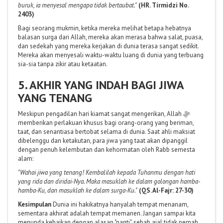
buruk, ia menyesal mengapa tidak bertaubat."
(HR. Tirmidzi No.
2403)
Bagi seorang mukmin, ketika mereka melihat betapa hebatnya
balasan surga dari Allah, mereka akan merasa bahwa salat, puasa,
dan sedekah yang mereka kerjakan di dunia terasa sangat sedikit.
Mereka akan menyesali waktu-waktu luang di dunia yang terbuang
sia-sia tanpa zikir atau ketaatan.
5. AKHIR YANG INDAH BAGI JIWA
YANG TENANG
Meskipun pengadilan hari kiamat sangat mengerikan, Allah ﷻ
memberikan perlakuan khusus bagi orang-orang yang beriman,
taat, dan senantiasa bertobat selama di dunia. Saat ahli maksiat
dibelenggu dan ketakutan, para jiwa yang taat akan dipanggil
dengan penuh kelembutan dan kehormatan oleh Rabb semesta
alam:
"Wahai jiwa yang tenang! Kembalilah kepada Tuhanmu dengan hati
yang rida dan diridai-Nya. Maka masuklah ke dalam golongan hamba-
hamba-Ku, dan masuklah ke dalam surga-Ku."
(QS. Al-Fajr: 27-30)
Kesimpulan
Dunia ini hakikatnya hanyalah tempat menanam,
sementara akhirat adalah tempat memanen. Jangan sampai kita
menunda kebaikan dengan alasan "nanti", sebab ajal tidak pernah