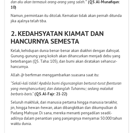
dan aku akan termasuk orang-orang yang saleh.'"
(QS. Al-Munafiqun:
10)
Namun, permintaan itu ditolak. Kematian tidak akan pernah ditunda
jika ajalnya telah tiba.
2. KEDAHSYATAN KIAMAT DAN
HANCURNYA SEMESTA
Kelak, kehidupan dunia benar-benar akan diakhiri dengan dahsyat.
Gunung-gunung yang kokoh akan dihancurkan menjadi debu yang
beterbangan (QS. Taha: 105), dan bumi akan diratakan sehancur-
hancurnya.
Allah ﷻ berfirman menggambarkan suasana saat itu:
"Sekali-kali tidak! Apabila bumi diguncangkan berturut-turut (benturan
yang menghancurkan), dan datanglah Tuhanmu; sedang malaikat
berbaris-baris."
(QS. Al-Fajr: 21-22)
Seluruh makhluk, dari manusia pertama hingga manusia terakhir,
jin, hingga hewan-hewan, akan dibangkitkan dan dikumpulkan di
Padang Mahsyar. Di sana, mereka menanti pengadilan seadil-
adilnya dalam penantian yang panjangnya menyamai 50.000 tahun
waktu dunia.