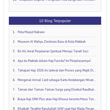
10 Blog Terpopuler
1.
Peta Masjid Nabawi
2.
Museum Al Wahyu, Destinasi Baru di Kota Makkah
3.
Bir Ali: Awal Perjalanan Spiritual Menuju Tanah Suci
4.
Apa itu Maktab dalam Haji Furoda? Ini Penjelasannya!
5.
Tahapan Haji 2026: Ini Jadwal dan Proses yang Wajib Diketahui oleh Calon Jamaah Haji
6.
Mengenal Arrival Card sebagai Kartu Kedatangan Wisatawan!
7.
Taman dari Taman-Taman Surga yang Disebut Raudhatul Jannah
8.
Biaya Haji ONH Plus atau Haji Khusus beserta Masa Tunggunya: Ini Rinciannya!
9.
Khutbah Terakhir Rasulullah SAW saat Haji Wada: Pesan Abadi untuk Umat Islam