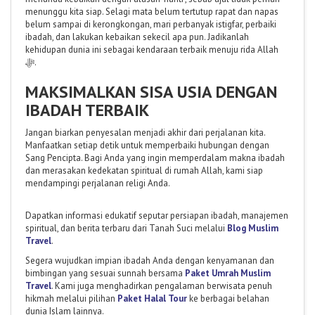
menunggu kita siap. Selagi mata belum tertutup rapat dan napas
belum sampai di kerongkongan, mari perbanyak istigfar, perbaiki
ibadah, dan lakukan kebaikan sekecil apa pun. Jadikanlah
kehidupan dunia ini sebagai kendaraan terbaik menuju rida Allah
ﷻ.
MAKSIMALKAN SISA USIA DENGAN
IBADAH TERBAIK
Jangan biarkan penyesalan menjadi akhir dari perjalanan kita.
Manfaatkan setiap detik untuk memperbaiki hubungan dengan
Sang Pencipta. Bagi Anda yang ingin memperdalam makna ibadah
dan merasakan kedekatan spiritual di rumah Allah, kami siap
mendampingi perjalanan religi Anda.
Dapatkan informasi edukatif seputar persiapan ibadah, manajemen
spiritual, dan berita terbaru dari Tanah Suci melalui
Blog Muslim
Travel
.
Segera wujudkan impian ibadah Anda dengan kenyamanan dan
bimbingan yang sesuai sunnah bersama
Paket Umrah Muslim
Travel
. Kami juga menghadirkan pengalaman berwisata penuh
hikmah melalui pilihan
Paket Halal Tour
ke berbagai belahan
dunia Islam lainnya.