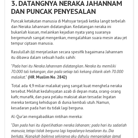
3. DATANGNYA NERAKA JAHANNAM
DAN PUNCAK PENYESALAN
Puncak ketakutan manusia di Mahsyar terjadi ketika langit terbelah
dan Neraka Jahannam didatangkan. Kedatangan neraka ini
bukanlah kiasan, melainkan kejadian nyata yang suaranya
bergemuruh sangat mengerikan, mengalahkan suara mesin atau jet
tempur ciptaan manusia.
Rasulullah ﷺ menjelaskan secara spesifik bagaimana Jahannam
itu dibawa dalam sebuah hadis sahih:
"Pada hari itu Neraka Jahannam didatangkan. Neraka itu memiliki
70.000 tali kekangan, dan pada setiap tali kekang ditarik oleh 70.000
malaikat."
(HR. Muslim No. 2842)
Total ada 4,9 miliar malaikat yang sangat kuat menghela neraka
tersebut. Melihat kedahsyatan azab di depan mata, orang-orang
kafir, munafik, dan para pelaku maksiat akan tersadar. Ingatan
mereka tentang kehidupan di dunia kembali utuh. Namun,
kesadaran pada hari itu tidak lagi berguna.
Al-Qur'an mengabadikan rintihan mereka:
"Dan pada hari itu diperlihatkan neraka Jahanam; pada hari itu sadarlah
manusia, tetapi tidak berguna lagi kepadanya kesadaran itu. Dia
berkata, 'Alangkah baiknya sekiranya aku dahulu mengerjakan (amal