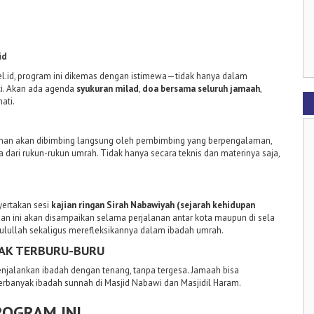
id
el.id, program ini dikemas dengan istimewa—tidak hanya dalam
ci. Akan ada agenda
syukuran milad
,
doa bersama seluruh jamaah
,
ati.
alanan akan dibimbing langsung oleh pembimbing yang berpengalaman,
ri rukun-rukun umrah. Tidak hanya secara teknis dan materinya saja,
yertakan sesi
kajian ringan Sirah Nabawiyah (sejarah kehidupan
jian ini akan disampaikan selama perjalanan antar kota maupun di sela
ulullah sekaligus merefleksikannya dalam ibadah umrah.
DAK TERBURU-BURU
enjalankan ibadah dengan tenang, tanpa tergesa. Jamaah bisa
rbanyak ibadah sunnah di Masjid Nabawi dan Masjidil Haram.
ROGRAM INI