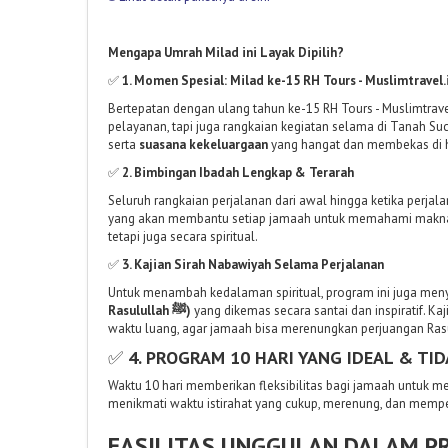
Mengapa Umrah Milad ini Layak Dipilih?
✅
1. Momen Spesial: Milad ke-15 RH Tours - Muslimtravel.
Bertepatan dengan ulang tahun ke-15 RH Tours - Muslimtrav
pelayanan, tapi juga rangkaian kegiatan selama di Tanah Su
serta
suasana kekeluargaan
yang hangat dan membekas di h
✅
2. Bimbingan Ibadah Lengkap & Terarah
Seluruh rangkaian perjalanan dari awal hingga ketika perj
yang akan membantu setiap jamaah untuk memahami makna da
tetapi juga secara spiritual.
✅
3. Kajian Sirah Nabawiyah Selama Perjalanan
Untuk menambah kedalaman spiritual, program ini juga men
Rasulullah ﷺ)
yang dikemas secara santai dan inspiratif. Ka
waktu luang, agar jamaah bisa merenungkan perjuangan Ras
✅
4. PROGRAM 10 HARI YANG IDEAL & TI
Waktu 10 hari memberikan fleksibilitas bagi jamaah untuk m
menikmati waktu istirahat yang cukup, merenung, dan mempe
FASILITAS UNGGULAN DALAM P