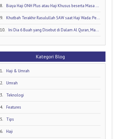
8.
Biaya Haji ONH Plus atau Haji Khusus beserta Masa Tunggunya: Ini Rinciannya!
9.
Khutbah Terakhir Rasulullah SAW saat Haji Wada: Pesan Abadi untuk Umat Islam
10.
Ini Dia 6 Buah yang Disebut di Dalam Al Quran, Mana yang Favorit Anda?
Kategori Blog
1.
Haji & Umrah
2.
Umrah
3.
Teknologi
4.
Features
5.
Tips
6.
Haji