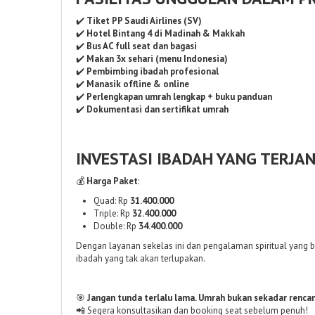
✔️
Tiket PP Saudi Airlines (SV)
✔️
Hotel Bintang 4 di Madinah & Makkah
✔️
Bus AC full seat dan bagasi
✔️
Makan 3x sehari (menu Indonesia)
✔️
Pembimbing ibadah profesional
✔️
Manasik offline & online
✔️
Perlengkapan umrah lengkap + buku panduan
✔️
Dokumentasi dan sertifikat umrah
INVESTASI IBADAH YANG TERJA
💰
Harga Paket
:
Quad: Rp
31.400.000
Triple: Rp
32.400.000
Double: Rp
34.400.000
Dengan layanan sekelas ini dan pengalaman spiritual yang b
ibadah yang tak akan terlupakan.
🎯
Jangan tunda terlalu lama. Umrah bukan sekadar renca
📲 Segera konsultasikan dan booking seat sebelum penuh!