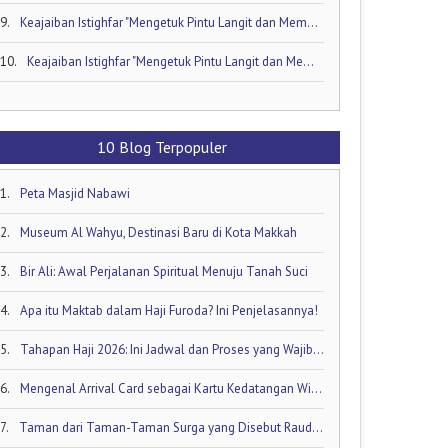
9.
Keajaiban Istighfar "Mengetuk Pintu Langit dan Membuka Keran Rezeki yang Tersumbat"
10.
Keajaiban Istighfar "Mengetuk Pintu Langit dan Membuka Keran Rezeki yang Tersumbat"
10 Blog Terpopuler
1.
Peta Masjid Nabawi
2.
Museum Al Wahyu, Destinasi Baru di Kota Makkah
3.
Bir Ali: Awal Perjalanan Spiritual Menuju Tanah Suci
4.
Apa itu Maktab dalam Haji Furoda? Ini Penjelasannya!
5.
Tahapan Haji 2026: Ini Jadwal dan Proses yang Wajib Diketahui oleh Calon Jamaah Haji
6.
Mengenal Arrival Card sebagai Kartu Kedatangan Wisatawan!
7.
Taman dari Taman-Taman Surga yang Disebut Raudhatul Jannah