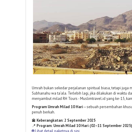
Umrah bukan sekedar perjalanan spiritual biasa, tetapi jug
Subhanahu wa ta’ala. Terlebih lagi, jika dilakukan di waktu 
menyambut milad RH Tours -
Muslimtravel.id
yang ke-15, kam
Program Umrah Milad 10 Hari
—sebuah persembahan khusus 
penuh berkah.
🕋
Keberangkatan: 2 September 2025
📍
Program: Umrah Milad 10 Hari (02–11 September 2025
🌐
Lihat detail paketnya di sini