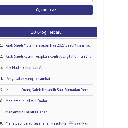
Cari Blog
10 Blog Terbaru
1.
Arab Saudi Mulai Persiapan Haji 2027 Saat Musim Haji 2026 Masih Berjalan!
2.
Arab Saudi Resmi Terapkan Kontrak Digital Umrah 1448 H: Visa Dibuka Akhir Mei 2026
3.
Yuk Mudik Sehat dan Aman
4.
Penyesalan yang Terlambat
5.
Mengapa Orang Saleh Bersedih Saat Ramadan Berakhir
6.
Menjemput Lailatul Qadar
7.
Menjemput Lailatul Qadar
8.
Menelusuri Jejak Keseharian Rasulullah ﷺ Saat Ramadan