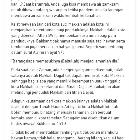
kan…? Saat berumrah, Anda juga bisa membawa air zam-zam
untuk dibawa pulang, walaupun ketika pandemi ini ada larangan
membawa air zam-zam waktu kembali ke tanah air.
Keistimewaan lain dari kota suci Makkah adalah kota ini
menjanjikan ketentraman bagi penduduknya. Makkah adalah kota
yang diberkahi Allah SWT, memberikan rasa aman bagi para
penduduknya. Bahkan tidak hanya manusia saja, tapi hewan serta
tumbuhan juga merasakan hal yang sama. Seperti yang tertuang
dalam surat Ali Imran ayat 97 :
“Barangsiapa memasukinya (Baitullah) menjadi amanlah dia.”
Pada saat akhir Zaman, ada 4 negeri yang aman ditempati, salah
satunya adalah Makkah. Dajjal tak dapat memasuki kota Makkah,
sehingga bagi siapa yang memiliki kesempatan untuk tinggal di
kota Makkah akan selamat dari fitnah Dajjal. Malaikatpun akan
melindungi penduduk Makkah dari fitnah Dajjal.
Adapun keutamaan dari kota Makkah lainnya adalah Makkah
disebut dengan Tanah Haram. Artinya, di kota Makkah kita tak
boleh memburu binatang, merusak tanaman, dan berbuat
kemaksiatan di kota tersebut. Sebagaimana disebutkan dalam
hadits riwayat Bukhari no. 1510 :
“…tidak boleh mematahkan rantingnya, tidak boleh memburu
hewan liarnya, tidak halal mengambil barang hilang, kecuali bagi