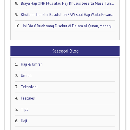
8.
Biaya Haji ONH Plus atau Haji Khusus beserta Masa Tunggunya: Ini Rinciannya!
9.
Khutbah Terakhir Rasulullah SAW saat Haji Wada: Pesan Abadi untuk Umat Islam
10.
Ini Dia 6 Buah yang Disebut di Dalam Al Quran, Mana yang Favorit Anda?
Kategori Blog
1.
Haji & Umrah
2.
Umrah
3.
Teknologi
4.
Features
5.
Tips
6.
Haji