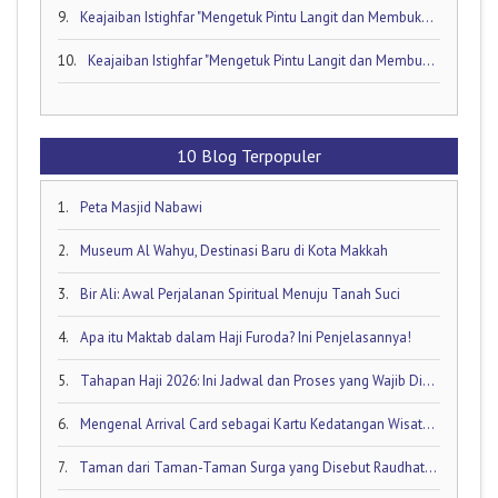
9.
Keajaiban Istighfar "Mengetuk Pintu Langit dan Membuka Keran Rezeki yang Tersumbat"
10.
Keajaiban Istighfar "Mengetuk Pintu Langit dan Membuka Keran Rezeki yang Tersumbat"
10 Blog Terpopuler
1.
Peta Masjid Nabawi
2.
Museum Al Wahyu, Destinasi Baru di Kota Makkah
3.
Bir Ali: Awal Perjalanan Spiritual Menuju Tanah Suci
4.
Apa itu Maktab dalam Haji Furoda? Ini Penjelasannya!
5.
Tahapan Haji 2026: Ini Jadwal dan Proses yang Wajib Diketahui oleh Calon Jamaah Haji
6.
Mengenal Arrival Card sebagai Kartu Kedatangan Wisatawan!
7.
Taman dari Taman-Taman Surga yang Disebut Raudhatul Jannah