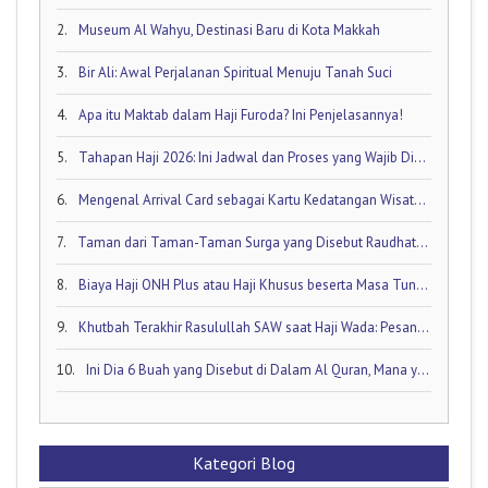
2.
Museum Al Wahyu, Destinasi Baru di Kota Makkah
3.
Bir Ali: Awal Perjalanan Spiritual Menuju Tanah Suci
4.
Apa itu Maktab dalam Haji Furoda? Ini Penjelasannya!
5.
Tahapan Haji 2026: Ini Jadwal dan Proses yang Wajib Diketahui oleh Calon Jamaah Haji
6.
Mengenal Arrival Card sebagai Kartu Kedatangan Wisatawan!
7.
Taman dari Taman-Taman Surga yang Disebut Raudhatul Jannah
8.
Biaya Haji ONH Plus atau Haji Khusus beserta Masa Tunggunya: Ini Rinciannya!
9.
Khutbah Terakhir Rasulullah SAW saat Haji Wada: Pesan Abadi untuk Umat Islam
10.
Ini Dia 6 Buah yang Disebut di Dalam Al Quran, Mana yang Favorit Anda?
Kategori Blog