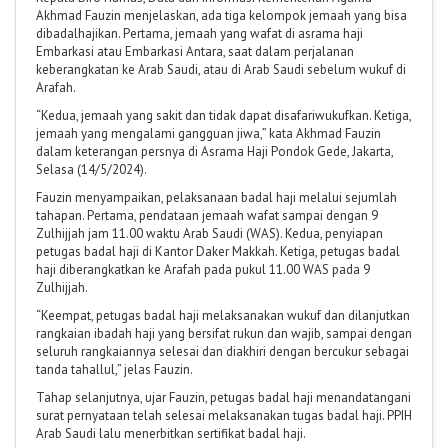
Akhmad Fauzin menjelaskan, ada tiga kelompok jemaah yang bisa
dibadalhajikan. Pertama, jemaah yang wafat di asrama haji
Embarkasi atau Embarkasi Antara, saat dalam perjalanan
keberangkatan ke Arab Saudi, atau di Arab Saudi sebelum wukuf di
Arafah.
“Kedua, jemaah yang sakit dan tidak dapat disafariwukufkan. Ketiga,
jemaah yang mengalami gangguan jiwa,” kata Akhmad Fauzin
dalam keterangan persnya di Asrama Haji Pondok Gede, Jakarta,
Selasa (14/5/2024).
Fauzin menyampaikan, pelaksanaan badal haji melalui sejumlah
tahapan. Pertama, pendataan jemaah wafat sampai dengan 9
Zulhijjah jam 11.00 waktu Arab Saudi (WAS). Kedua, penyiapan
petugas badal haji di Kantor Daker Makkah. Ketiga, petugas badal
haji diberangkatkan ke Arafah pada pukul 11.00 WAS pada 9
Zulhijjah.
“Keempat, petugas badal haji melaksanakan wukuf dan dilanjutkan
rangkaian ibadah haji yang bersifat rukun dan wajib, sampai dengan
seluruh rangkaiannya selesai dan diakhiri dengan bercukur sebagai
tanda tahallul,” jelas Fauzin.
Tahap selanjutnya, ujar Fauzin, petugas badal haji menandatangani
surat pernyataan telah selesai melaksanakan tugas badal haji. PPIH
Arab Saudi lalu menerbitkan sertifikat badal haji.