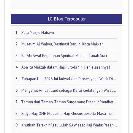
10 Blog Terpopuler
1.
Peta Masjid Nabawi
2.
Museum Al Wahyu, Destinasi Baru di Kota Makkah
3.
Bir Ali: Awal Perjalanan Spiritual Menuju Tanah Suci
4.
Apa itu Maktab dalam Haji Furoda? Ini Penjelasannya!
5.
Tahapan Haji 2026: Ini Jadwal dan Proses yang Wajib Diketahui oleh Calon Jamaah Haji
6.
Mengenal Arrival Card sebagai Kartu Kedatangan Wisatawan!
7.
Taman dari Taman-Taman Surga yang Disebut Raudhatul Jannah
8.
Biaya Haji ONH Plus atau Haji Khusus beserta Masa Tunggunya: Ini Rinciannya!
9.
Khutbah Terakhir Rasulullah SAW saat Haji Wada: Pesan Abadi untuk Umat Islam