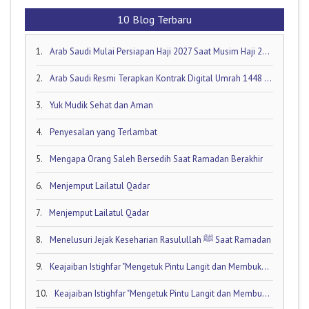
10 Blog Terbaru
1.
Arab Saudi Mulai Persiapan Haji 2027 Saat Musim Haji 2026 Masih Berjalan!
2.
Arab Saudi Resmi Terapkan Kontrak Digital Umrah 1448 H: Visa Dibuka Akhir Mei 2026
3.
Yuk Mudik Sehat dan Aman
4.
Penyesalan yang Terlambat
5.
Mengapa Orang Saleh Bersedih Saat Ramadan Berakhir
6.
Menjemput Lailatul Qadar
7.
Menjemput Lailatul Qadar
8.
Menelusuri Jejak Keseharian Rasulullah ﷺ Saat Ramadan
9.
Keajaiban Istighfar "Mengetuk Pintu Langit dan Membuka Keran Rezeki yang Tersumbat"
10.
Keajaiban Istighfar "Mengetuk Pintu Langit dan Membuka Keran Rezeki yang Tersumbat"