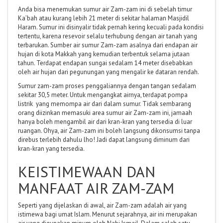
Anda bisa menemukan sumur air Zam-zam ini di sebelah timur
Ka’bah atau kurang lebih 21 meter di sekitar halaman Masjidil
Haram. Sumur ini disinyalir tidak pernah kering kecuali pada kondisi
tertentu, karena resevoir selalu terhubung dengan air tanah yang
terbarukan. Sumber air sumur Zam-zam asalnya dari endapan air
hujan di kota Makkah yang kemudian terbentuk selama jutaan
tahun. Terdapat endapan sungai sedalam 14 meter disebabkan
oleh air hujan dari pegunungan yang mengalir ke dataran rendah.
Sumur zam-zam proses penggaliannya dengan tangan sedalam
sekitar 30,5 meter. Untuk mengangkat airnya, terdapat pompa
listrik yang memompa air dari dalam sumur. Tidak sembarang
orang diizinkan memasuki area sumur air Zam-zam ini, jamaah
hanya boleh mengambil air dari kran-kran yang tersedia di luar
ruangan. Ohya, air Zam-zam ini boleh langsung dikonsumsi tanpa
direbus terlebih dahulu lho! Jadi dapat langsung diminum dari
kran-kran yang tersedia.
KEISTIMEWAAN DAN
MANFAAT AIR ZAM-ZAM
Seperti yang dijelaskan di awal, air Zam-zam adalah air yang
istimewa bagi umat Islam. Menurut sejarahnya, air ini merupakan