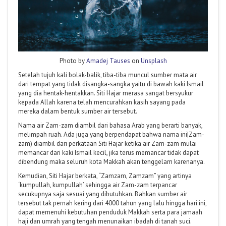
Photo by
Amadej Tauses
on
Unsplash
Setelah tujuh kali bolak-balik, tiba-tiba muncul sumber mata air
dari tempat yang tidak disangka-sangka yaitu di bawah kaki Ismail
yang dia hentak-hentakkan. Siti Hajar merasa sangat bersyukur
kepada Allah karena telah mencurahkan kasih sayang pada
mereka dalam bentuk sumber air tersebut.
Nama air Zam-zam diambil dari bahasa Arab yang berarti banyak,
melimpah ruah. Ada juga yang berpendapat bahwa nama ini|Zam-
zam) diambil dari perkataan Siti Hajar ketika air Zam-zam mulai
memancar dari kaki Ismail kecil, jika terus memancar tidak dapat
dibendung maka seluruh kota Makkah akan tenggelam karenanya.
Kemudian, Siti Hajar berkata, “Zamzam, Zamzam” yang artinya
‘kumpullah, kumpullah’ sehingga air Zam-zam terpancar
secukupnya saja sesuai yang dibutuhkan. Bahkan sumber air
tersebut tak pernah kering dari 4000 tahun yang lalu hingga hari ini,
dapat memenuhi kebutuhan penduduk Makkah serta para jamaah
haji dan umrah yang tengah menunaikan ibadah di tanah suci.