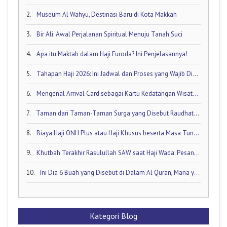
2.
Museum Al Wahyu, Destinasi Baru di Kota Makkah
3.
Bir Ali: Awal Perjalanan Spiritual Menuju Tanah Suci
4.
Apa itu Maktab dalam Haji Furoda? Ini Penjelasannya!
5.
Tahapan Haji 2026: Ini Jadwal dan Proses yang Wajib Diketahui oleh Calon Jamaah Haji
6.
Mengenal Arrival Card sebagai Kartu Kedatangan Wisatawan!
7.
Taman dari Taman-Taman Surga yang Disebut Raudhatul Jannah
8.
Biaya Haji ONH Plus atau Haji Khusus beserta Masa Tunggunya: Ini Rinciannya!
9.
Khutbah Terakhir Rasulullah SAW saat Haji Wada: Pesan Abadi untuk Umat Islam
10.
Ini Dia 6 Buah yang Disebut di Dalam Al Quran, Mana yang Favorit Anda?
Kategori Blog