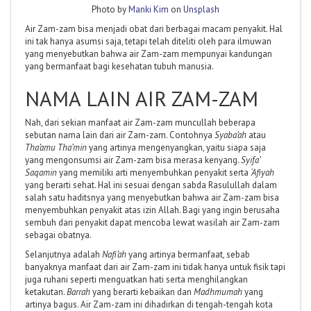
Photo by
Manki Kim
on
Unsplash
Air Zam-zam bisa menjadi obat dari berbagai macam penyakit. Hal
ini tak hanya asumsi saja, tetapi telah diteliti oleh para ilmuwan
yang menyebutkan bahwa air Zam-zam mempunyai kandungan
yang bermanfaat bagi kesehatan tubuh manusia.
NAMA LAIN AIR ZAM-ZAM
Nah, dari sekian manfaat air Zam-zam muncullah beberapa
sebutan nama lain dari air Zam-zam. Contohnya
Syaba’ah
atau
Tha’amu Tha’min
yang artinya mengenyangkan, yaitu siapa saja
yang mengonsumsi air Zam-zam bisa merasa kenyang.
Syifa’
Saqamin
yang memiliki arti menyembuhkan penyakit serta
‘Afiyah
yang berarti sehat. Hal ini sesuai dengan sabda Rasulullah dalam
salah satu haditsnya yang menyebutkan bahwa air Zam-zam bisa
menyembuhkan penyakit atas izin Allah. Bagi yang ingin berusaha
sembuh dari penyakit dapat mencoba lewat wasilah air Zam-zam
sebagai obatnya.
Selanjutnya adalah
Nafi’ah
yang artinya bermanfaat, sebab
banyaknya manfaat dari air Zam-zam ini tidak hanya untuk fisik tapi
juga ruhani seperti menguatkan hati serta menghilangkan
ketakutan.
Barrah
yang berarti kebaikan dan
Madhmumah
yang
artinya bagus. Air Zam-zam ini dihadirkan di tengah-tengah kota