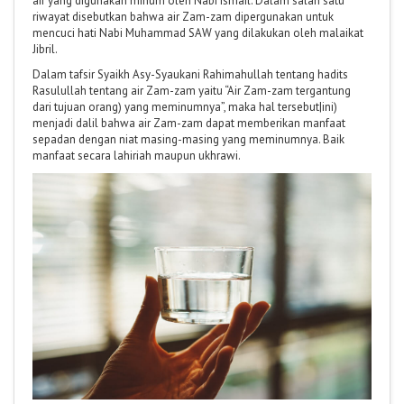
air yang digunakan minum oleh Nabi Ismail. Dalam salah satu
riwayat disebutkan bahwa air Zam-zam dipergunakan untuk
mencuci hati Nabi Muhammad SAW yang dilakukan oleh malaikat
Jibril.
Dalam tafsir Syaikh Asy-Syaukani Rahimahullah tentang hadits
Rasulullah tentang air Zam-zam yaitu “Air Zam-zam tergantung
dari tujuan orang) yang meminumnya”, maka hal tersebut|ini)
menjadi dalil bahwa air Zam-zam dapat memberikan manfaat
sepadan dengan niat masing-masing yang meminumnya. Baik
manfaat secara lahiriah maupun ukhrawi.