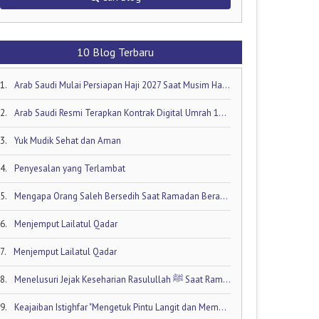
10 Blog Terbaru
1.
Arab Saudi Mulai Persiapan Haji 2027 Saat Musim Haji 2026 Masih Berjalan!
2.
Arab Saudi Resmi Terapkan Kontrak Digital Umrah 1448 H: Visa Dibuka Akhir Mei 2026
3.
Yuk Mudik Sehat dan Aman
4.
Penyesalan yang Terlambat
5.
Mengapa Orang Saleh Bersedih Saat Ramadan Berakhir
6.
Menjemput Lailatul Qadar
7.
Menjemput Lailatul Qadar
8.
Menelusuri Jejak Keseharian Rasulullah ﷺ Saat Ramadan
9.
Keajaiban Istighfar "Mengetuk Pintu Langit dan Membuka Keran Rezeki yang Tersumbat"