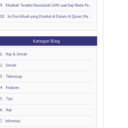
9.
Khutbah Terakhir Rasulullah SAW saat Haji Wada: Pesan Abadi untuk Umat Islam
10.
Ini Dia 6 Buah yang Disebut di Dalam Al Quran, Mana yang Favorit Anda?
Kategori Blog
1.
Haji & Umrah
2.
Umrah
3.
Teknologi
4.
Features
5.
Tips
6.
Haji
7.
Informasi