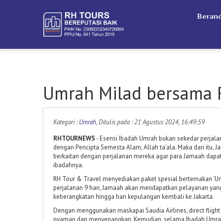
Beran
Umrah Milad bersama 
Kategori :
Umrah
, Ditulis pada : 21 Agustus 2024, 16:49:59
RHTOURNEWS
- Esensi Ibadah Umrah bukan sekedar perjala
dengan Pencipta Semesta Alam, Allah ta’ala. Maka dari itu
berkaitan dengan perjalanan mereka agar para Jamaah dapat
ibadahnya.
RH Tour & Travel menyediakan paket spesial bertemakan ‘Umr
perjalanan 9 hari, Jamaah akan mendapatkan pelayanan yang
keberangkatan hingga hari kepulangan kembali ke Jakarta.
Dengan menggunakan maskapai Saudia Airlines, direct fligh
nyaman dan menyenangkan. Kemudian, selama Ibadah Umrah 