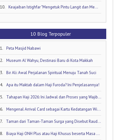
10.
Keajaiban Istighfar "Mengetuk Pintu Langit dan Membuka Keran Rezeki yang Tersumbat"
10 Blog Terpopuler
1.
Peta Masjid Nabawi
2.
Museum Al Wahyu, Destinasi Baru di Kota Makkah
3.
Bir Ali: Awal Perjalanan Spiritual Menuju Tanah Suci
4.
Apa itu Maktab dalam Haji Furoda? Ini Penjelasannya!
5.
Tahapan Haji 2026: Ini Jadwal dan Proses yang Wajib Diketahui oleh Calon Jamaah Haji
6.
Mengenal Arrival Card sebagai Kartu Kedatangan Wisatawan!
7.
Taman dari Taman-Taman Surga yang Disebut Raudhatul Jannah
8.
Biaya Haji ONH Plus atau Haji Khusus beserta Masa Tunggunya: Ini Rinciannya!