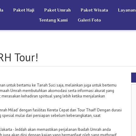
da
Paket Haji
Paket Umrah
Paket Wisata
Layanan
Tentang Kami
Galeri Foto
RH Tour!
nan untuk bertamu ke Tanah Suci saja, melainkan juga untuk bertemu
, Jamaah Umrah membutuhkan akomodasi serta informasi akurat yang
 merasakan kehadiran spiritual yang lebih ketika menjalankan
ah Milad’ dengan fasilitas Kereta Cepat dan Tour Thaif! Dengan durasi
 spesial mulai dari persiapan sebelum keberangkatan, saat
t Jakarta - Jeddah akan memastikan perjalanan Ibadah Umrah anda
juga akan diisi dengan kajian yang bermanfaat oleh sang muthowif