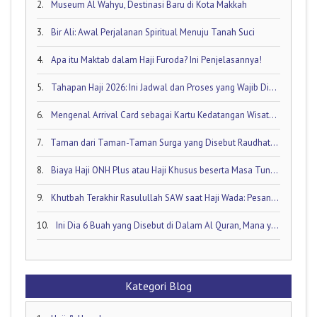
2.
Museum Al Wahyu, Destinasi Baru di Kota Makkah
3.
Bir Ali: Awal Perjalanan Spiritual Menuju Tanah Suci
4.
Apa itu Maktab dalam Haji Furoda? Ini Penjelasannya!
5.
Tahapan Haji 2026: Ini Jadwal dan Proses yang Wajib Diketahui oleh Calon Jamaah Haji
6.
Mengenal Arrival Card sebagai Kartu Kedatangan Wisatawan!
7.
Taman dari Taman-Taman Surga yang Disebut Raudhatul Jannah
8.
Biaya Haji ONH Plus atau Haji Khusus beserta Masa Tunggunya: Ini Rinciannya!
9.
Khutbah Terakhir Rasulullah SAW saat Haji Wada: Pesan Abadi untuk Umat Islam
10.
Ini Dia 6 Buah yang Disebut di Dalam Al Quran, Mana yang Favorit Anda?
Kategori Blog