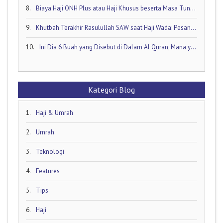
8.
Biaya Haji ONH Plus atau Haji Khusus beserta Masa Tunggunya: Ini Rinciannya!
9.
Khutbah Terakhir Rasulullah SAW saat Haji Wada: Pesan Abadi untuk Umat Islam
10.
Ini Dia 6 Buah yang Disebut di Dalam Al Quran, Mana yang Favorit Anda?
Kategori Blog
1.
Haji & Umrah
2.
Umrah
3.
Teknologi
4.
Features
5.
Tips
6.
Haji