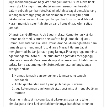
juga membahagiakan bagi kita sebagai Umat Muslim. Maka tidak
heran jika kita ingin mengabadikan momen-momen tersebut
dalam sebuah gambar foto. Hal ini adalah sebagai bentuk kenang-
kenangan berharga yang dapat disimpan. Meski begitu, perlu
diketahui bahwa untuk mengambil gambar khususnya di Masjidil
Haram memiliki sejumlah aturan yang harus ditaati oleh setiap
jamaah.
Dilansir dari GulfNews, Arab Saudi melalui Kementerian Haji dan
Umrah telah merilis aturan berswafoto bagi Jamaah Haji atau
Umrah. Kementerian Haji dan Umrah Arab Saudi menghimbau para
Jamaah yang mengambil foto di area Masjidil Haram dapat
menghormati ibadah jamaah yang lainnya. Pihaknya juga meminta
agar mengambil foto di luar jalur utama agar tidak mengganggu
lalu lintas jamaah. Para Jamaah juga disarankan untuk tidak berdiri
terlalu lama saat mengambil foto. Adapun aturan lengkapnya
sebagai berikut :
Hormati jemaah dan pengunjung lainnya yang tengah
beribadah
Ambil gambar dari sudut yang jauh dari jalur utama
Jaga ketenangan dan hormati situs suci ini saat mengabadikan
momen
Musim umrah saat ini, yang dapat dilakukan sepanjang tahun,
dimulai pada akhir Juni setelah berakhirnya ibadah haji tahunan