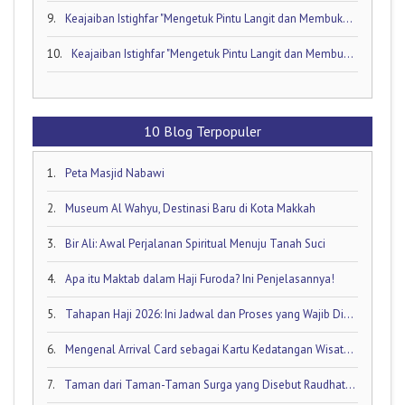
9.
Keajaiban Istighfar "Mengetuk Pintu Langit dan Membuka Keran Rezeki yang Tersumbat"
10.
Keajaiban Istighfar "Mengetuk Pintu Langit dan Membuka Keran Rezeki yang Tersumbat"
10 Blog Terpopuler
1.
Peta Masjid Nabawi
2.
Museum Al Wahyu, Destinasi Baru di Kota Makkah
3.
Bir Ali: Awal Perjalanan Spiritual Menuju Tanah Suci
4.
Apa itu Maktab dalam Haji Furoda? Ini Penjelasannya!
5.
Tahapan Haji 2026: Ini Jadwal dan Proses yang Wajib Diketahui oleh Calon Jamaah Haji
6.
Mengenal Arrival Card sebagai Kartu Kedatangan Wisatawan!
7.
Taman dari Taman-Taman Surga yang Disebut Raudhatul Jannah