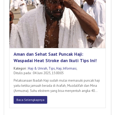
Aman dan Sehat Saat Puncak Haji:
Waspadai Heat Stroke dan Ikuti Tips Ini!
Kategori :
Haji & Umrah
,
Tips
,
Haji
,
Informasi
,
Ditulis pada : 04 Juni 2025, 15:00:05
Pelaksanaan Ibadah Haji sudah mulai memasuki puncak haji
yaitu ketika jamaah berada di Arafah, Muzdalifah dan Mina
(Armuzna). Suhu ekstrem yang bisa menyentuh angka 40
derajat
Baca Selengkapnya