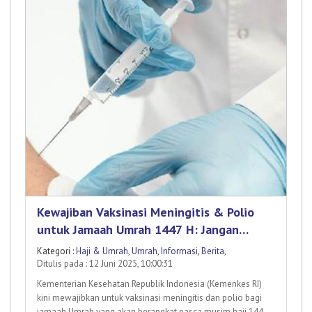
Kewajiban Vaksinasi Meningitis & Polio
untuk Jamaah Umrah 1447 H: Jangan
Sampai Terlewat!
Kategori :
Haji & Umrah
,
Umrah
,
Informasi
,
Berita
,
Ditulis pada : 12 Juni 2025, 10:00:31
Kementerian Kesehatan Republik Indonesia (Kemenkes RI)
kini mewajibkan untuk vaksinasi meningitis dan polio bagi
jamaah Umrah yang akan berangkat pasca musim haji 1446