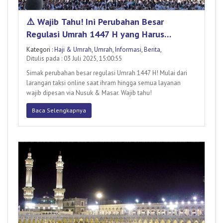
⚠️ Wajib Tahu! Ini Perubahan Besar
Regulasi Umrah 1447 H yang Harus
Diperhatikan Calon Jamaah ⚠️
Kategori :
Haji & Umrah
,
Umrah
,
Informasi
,
Berita
,
Ditulis pada : 03 Juli 2025, 15:00:55
Simak perubahan besar regulasi Umrah 1447 H! Mulai dari
larangan taksi online saat ihram hingga semua layanan
wajib dipesan via Nusuk & Masar. Wajib tahu!
Baca Selengkapnya