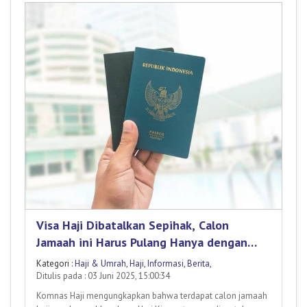
Visa Haji Dibatalkan Sepihak, Calon
Jamaah ini Harus Pulang Hanya dengan
Ihram
Kategori :
Haji & Umrah
,
Haji
,
Informasi
,
Berita
,
Ditulis pada : 03 Juni 2025, 15:00:34
Komnas Haji mengungkapkan bahwa terdapat calon jamaah