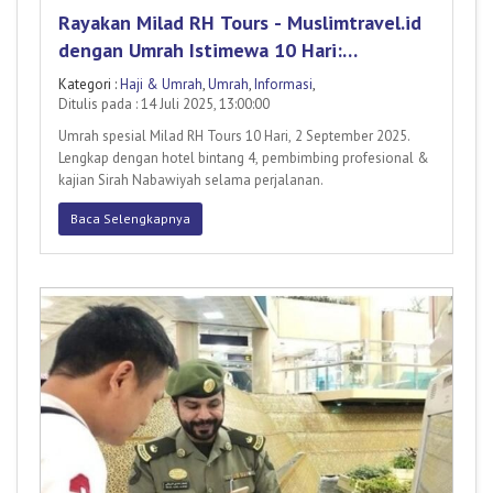
Rayakan Milad RH Tours - Muslimtravel.id
dengan Umrah Istimewa 10 Hari:
Berangkat 02 September 2025!
Kategori :
Haji & Umrah
,
Umrah
,
Informasi
,
Ditulis pada : 14 Juli 2025, 13:00:00
Umrah spesial Milad RH Tours 10 Hari, 2 September 2025.
Lengkap dengan hotel bintang 4, pembimbing profesional &
kajian Sirah Nabawiyah selama perjalanan.
Baca Selengkapnya