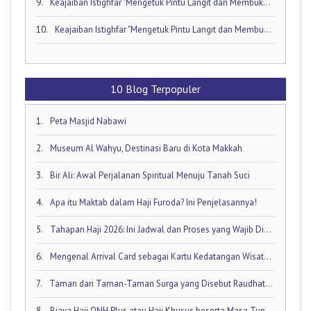
9.
Keajaiban Istighfar "Mengetuk Pintu Langit dan Membuka Keran Rezeki yang Tersumbat"
10.
Keajaiban Istighfar "Mengetuk Pintu Langit dan Membuka Keran Rezeki yang Tersumbat"
10 Blog Terpopuler
1.
Peta Masjid Nabawi
2.
Museum Al Wahyu, Destinasi Baru di Kota Makkah
3.
Bir Ali: Awal Perjalanan Spiritual Menuju Tanah Suci
4.
Apa itu Maktab dalam Haji Furoda? Ini Penjelasannya!
5.
Tahapan Haji 2026: Ini Jadwal dan Proses yang Wajib Diketahui oleh Calon Jamaah Haji
6.
Mengenal Arrival Card sebagai Kartu Kedatangan Wisatawan!
7.
Taman dari Taman-Taman Surga yang Disebut Raudhatul Jannah
8.
Biaya Haji ONH Plus atau Haji Khusus beserta Masa Tunggunya: Ini Rinciannya!