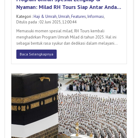
Nyaman: Milad RH Tours Siap Antar Anda
Menjadi Tamu Allah
Kategori :
Haji & Umrah
,
Umrah
,
Features
,
Informasi
,
Ditulis pada : 02 Juni 2025, 12:00:44
Memasuki momen spesial milad, RH Tours kembali
menghadirkan Program Umrah Milad di tahun 2025. Hal ini
sebagai bentuk rasa syukur dan dedikasi dalam melayani
tamu Allah. Progr
Baca Selengkapnya