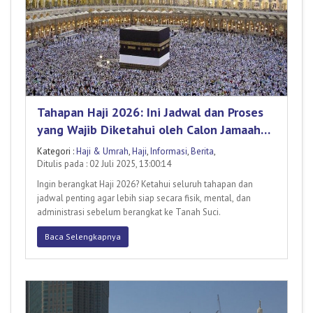
Tahapan Haji 2026: Ini Jadwal dan Proses
yang Wajib Diketahui oleh Calon Jamaah
Haji
Kategori :
Haji & Umrah
,
Haji
,
Informasi
,
Berita
,
Ditulis pada : 02 Juli 2025, 13:00:14
Ingin berangkat Haji 2026? Ketahui seluruh tahapan dan
jadwal penting agar lebih siap secara fisik, mental, dan
administrasi sebelum berangkat ke Tanah Suci.
Baca Selengkapnya