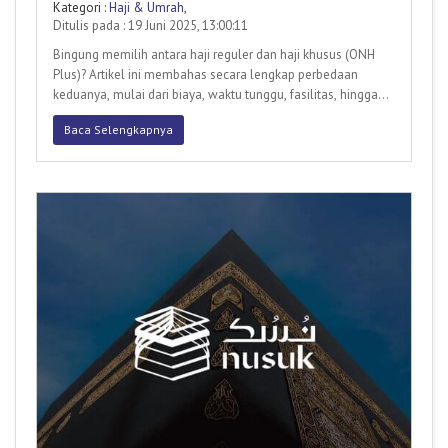
Anda?
Kategori :
Haji & Umrah
,
Ditulis pada : 19 Juni 2025, 13:00:11
Bingung memilih antara haji reguler dan haji khusus (ONH
Plus)? Artikel ini membahas secara lengkap perbedaan
keduanya, mulai dari biaya, waktu tunggu, fasilitas, hingga
jenis
Baca Selengkapnya